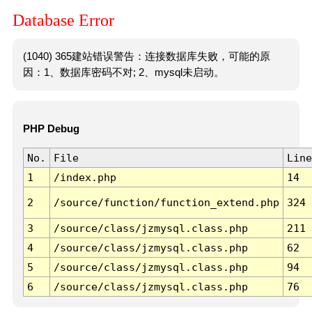
Database Error
(1040) 365建站错误警告：连接数据库失败，可能的原
因：1、数据库密码不对; 2、mysql未启动。
PHP Debug
No.
File
Line
1
/index.php
14
2
/source/function/function_extend.php
324
3
/source/class/jzmysql.class.php
211
4
/source/class/jzmysql.class.php
62
5
/source/class/jzmysql.class.php
94
6
/source/class/jzmysql.class.php
76