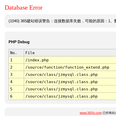
Database Error
(1040) 365建站错误警告：连接数据库失败，可能的原因：1、数
PHP Debug
No.
File
1
/index.php
2
/source/function/function_extend.php
3
/source/class/jzmysql.class.php
4
/source/class/jzmysql.class.php
5
/source/class/jzmysql.class.php
6
/source/class/jzmysql.class.php
www.365jz.com
已经将此