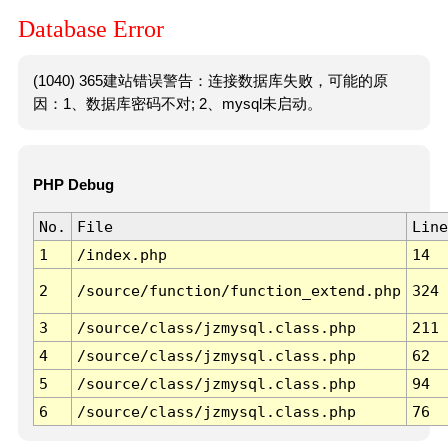
Database Error
(1040) 365建站错误警告：连接数据库失败，可能的原
因：1、数据库密码不对; 2、mysql未启动。
PHP Debug
No.
File
Line
1
/index.php
14
2
/source/function/function_extend.php
324
3
/source/class/jzmysql.class.php
211
4
/source/class/jzmysql.class.php
62
5
/source/class/jzmysql.class.php
94
6
/source/class/jzmysql.class.php
76