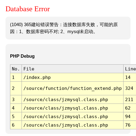
Database Error
(1040) 365建站错误警告：连接数据库失败，可能的原
因：1、数据库密码不对; 2、mysql未启动。
PHP Debug
No.
File
Line
1
/index.php
14
2
/source/function/function_extend.php
324
3
/source/class/jzmysql.class.php
211
4
/source/class/jzmysql.class.php
62
5
/source/class/jzmysql.class.php
94
6
/source/class/jzmysql.class.php
76