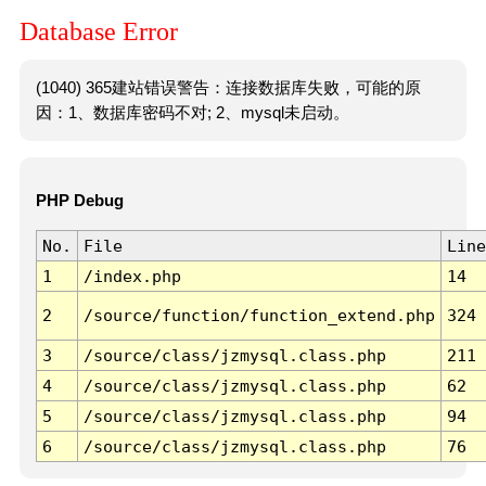
Database Error
(1040) 365建站错误警告：连接数据库失败，可能的原
因：1、数据库密码不对; 2、mysql未启动。
PHP Debug
No.
File
Line
1
/index.php
14
2
/source/function/function_extend.php
324
3
/source/class/jzmysql.class.php
211
4
/source/class/jzmysql.class.php
62
5
/source/class/jzmysql.class.php
94
6
/source/class/jzmysql.class.php
76