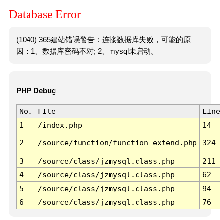
Database Error
(1040) 365建站错误警告：连接数据库失败，可能的原
因：1、数据库密码不对; 2、mysql未启动。
PHP Debug
No.
File
Line
1
/index.php
14
2
/source/function/function_extend.php
324
3
/source/class/jzmysql.class.php
211
4
/source/class/jzmysql.class.php
62
5
/source/class/jzmysql.class.php
94
6
/source/class/jzmysql.class.php
76