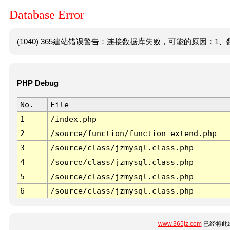
Database Error
(1040) 365建站错误警告：连接数据库失败，可能的原因：1、数
PHP Debug
No.
File
1
/index.php
2
/source/function/function_extend.php
3
/source/class/jzmysql.class.php
4
/source/class/jzmysql.class.php
5
/source/class/jzmysql.class.php
6
/source/class/jzmysql.class.php
www.365jz.com
已经将此