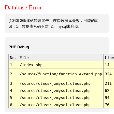
Database Error
(1040) 365建站错误警告：连接数据库失败，可能的原
因：1、数据库密码不对; 2、mysql未启动。
PHP Debug
No.
File
Line
1
/index.php
14
2
/source/function/function_extend.php
324
3
/source/class/jzmysql.class.php
211
4
/source/class/jzmysql.class.php
62
5
/source/class/jzmysql.class.php
94
6
/source/class/jzmysql.class.php
76