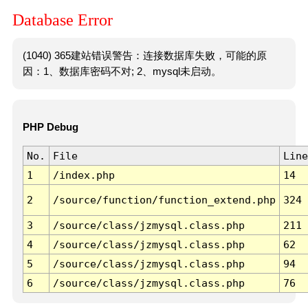
Database Error
(1040) 365建站错误警告：连接数据库失败，可能的原
因：1、数据库密码不对; 2、mysql未启动。
PHP Debug
No.
File
Line
1
/index.php
14
2
/source/function/function_extend.php
324
3
/source/class/jzmysql.class.php
211
4
/source/class/jzmysql.class.php
62
5
/source/class/jzmysql.class.php
94
6
/source/class/jzmysql.class.php
76