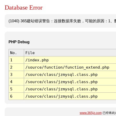
Database Error
(1040) 365建站错误警告：连接数据库失败，可能的原因：1、数
PHP Debug
No.
File
1
/index.php
2
/source/function/function_extend.php
3
/source/class/jzmysql.class.php
4
/source/class/jzmysql.class.php
5
/source/class/jzmysql.class.php
6
/source/class/jzmysql.class.php
www.365jz.com
已经将此