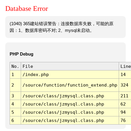
Database Error
(1040) 365建站错误警告：连接数据库失败，可能的原
因：1、数据库密码不对; 2、mysql未启动。
PHP Debug
No.
File
Line
1
/index.php
14
2
/source/function/function_extend.php
324
3
/source/class/jzmysql.class.php
211
4
/source/class/jzmysql.class.php
62
5
/source/class/jzmysql.class.php
94
6
/source/class/jzmysql.class.php
76