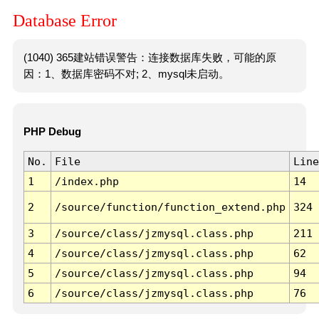
Database Error
(1040) 365建站错误警告：连接数据库失败，可能的原
因：1、数据库密码不对; 2、mysql未启动。
PHP Debug
No.
File
Line
1
/index.php
14
2
/source/function/function_extend.php
324
3
/source/class/jzmysql.class.php
211
4
/source/class/jzmysql.class.php
62
5
/source/class/jzmysql.class.php
94
6
/source/class/jzmysql.class.php
76