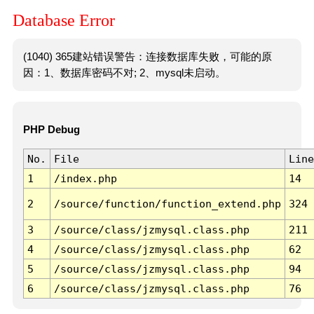
Database Error
(1040) 365建站错误警告：连接数据库失败，可能的原
因：1、数据库密码不对; 2、mysql未启动。
PHP Debug
No.
File
Line
1
/index.php
14
2
/source/function/function_extend.php
324
3
/source/class/jzmysql.class.php
211
4
/source/class/jzmysql.class.php
62
5
/source/class/jzmysql.class.php
94
6
/source/class/jzmysql.class.php
76