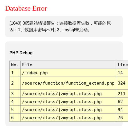
Database Error
(1040) 365建站错误警告：连接数据库失败，可能的原
因：1、数据库密码不对; 2、mysql未启动。
PHP Debug
No.
File
Line
1
/index.php
14
2
/source/function/function_extend.php
324
3
/source/class/jzmysql.class.php
211
4
/source/class/jzmysql.class.php
62
5
/source/class/jzmysql.class.php
94
6
/source/class/jzmysql.class.php
76