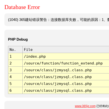
Database Error
(1040) 365建站错误警告：连接数据库失败，可能的原因：1、数
PHP Debug
No.
File
1
/index.php
2
/source/function/function_extend.php
3
/source/class/jzmysql.class.php
4
/source/class/jzmysql.class.php
5
/source/class/jzmysql.class.php
6
/source/class/jzmysql.class.php
www.365jz.com
已经将此