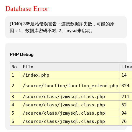
Database Error
(1040) 365建站错误警告：连接数据库失败，可能的原
因：1、数据库密码不对; 2、mysql未启动。
PHP Debug
No.
File
Line
1
/index.php
14
2
/source/function/function_extend.php
324
3
/source/class/jzmysql.class.php
211
4
/source/class/jzmysql.class.php
62
5
/source/class/jzmysql.class.php
94
6
/source/class/jzmysql.class.php
76