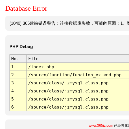
Database Error
(1040) 365建站错误警告：连接数据库失败，可能的原因：1、数
PHP Debug
No.
File
1
/index.php
2
/source/function/function_extend.php
3
/source/class/jzmysql.class.php
4
/source/class/jzmysql.class.php
5
/source/class/jzmysql.class.php
6
/source/class/jzmysql.class.php
www.365jz.com
已经将此