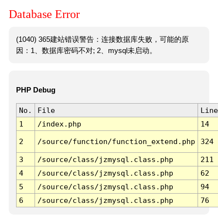
Database Error
(1040) 365建站错误警告：连接数据库失败，可能的原
因：1、数据库密码不对; 2、mysql未启动。
PHP Debug
No.
File
Line
1
/index.php
14
2
/source/function/function_extend.php
324
3
/source/class/jzmysql.class.php
211
4
/source/class/jzmysql.class.php
62
5
/source/class/jzmysql.class.php
94
6
/source/class/jzmysql.class.php
76