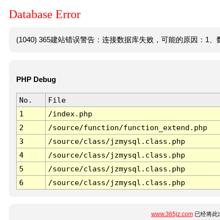
Database Error
(1040) 365建站错误警告：连接数据库失败，可能的原因：1、数
PHP Debug
No.
File
1
/index.php
2
/source/function/function_extend.php
3
/source/class/jzmysql.class.php
4
/source/class/jzmysql.class.php
5
/source/class/jzmysql.class.php
6
/source/class/jzmysql.class.php
www.365jz.com
已经将此