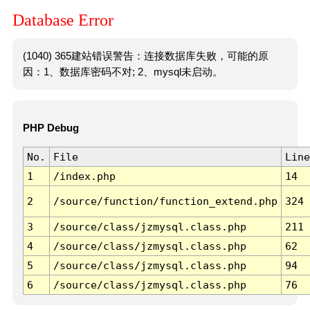
Database Error
(1040) 365建站错误警告：连接数据库失败，可能的原
因：1、数据库密码不对; 2、mysql未启动。
PHP Debug
No.
File
Line
1
/index.php
14
2
/source/function/function_extend.php
324
3
/source/class/jzmysql.class.php
211
4
/source/class/jzmysql.class.php
62
5
/source/class/jzmysql.class.php
94
6
/source/class/jzmysql.class.php
76