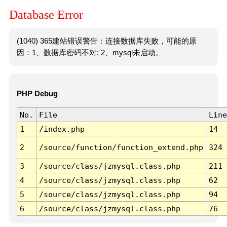
Database Error
(1040) 365建站错误警告：连接数据库失败，可能的原
因：1、数据库密码不对; 2、mysql未启动。
PHP Debug
No.
File
Line
1
/index.php
14
2
/source/function/function_extend.php
324
3
/source/class/jzmysql.class.php
211
4
/source/class/jzmysql.class.php
62
5
/source/class/jzmysql.class.php
94
6
/source/class/jzmysql.class.php
76