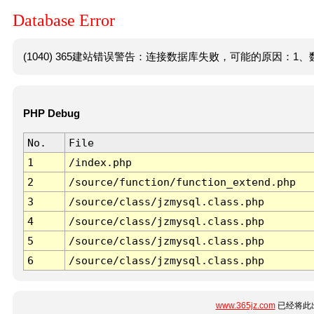
Database Error
(1040) 365建站错误警告：连接数据库失败，可能的原因：1、数
PHP Debug
No.
File
1
/index.php
2
/source/function/function_extend.php
3
/source/class/jzmysql.class.php
4
/source/class/jzmysql.class.php
5
/source/class/jzmysql.class.php
6
/source/class/jzmysql.class.php
www.365jz.com
已经将此