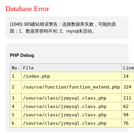
Database Error
(1040) 365建站错误警告：连接数据库失败，可能的原
因：1、数据库密码不对; 2、mysql未启动。
PHP Debug
No.
File
Line
1
/index.php
14
2
/source/function/function_extend.php
324
3
/source/class/jzmysql.class.php
211
4
/source/class/jzmysql.class.php
62
5
/source/class/jzmysql.class.php
94
6
/source/class/jzmysql.class.php
76