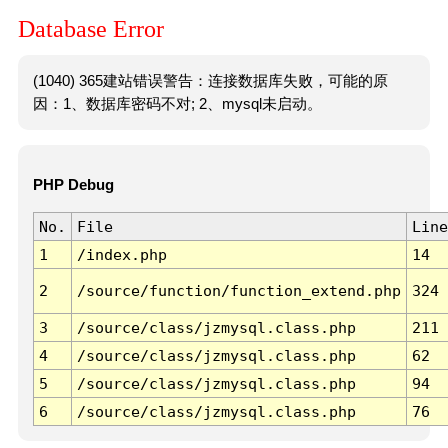
Database Error
(1040) 365建站错误警告：连接数据库失败，可能的原
因：1、数据库密码不对; 2、mysql未启动。
PHP Debug
No.
File
Line
1
/index.php
14
2
/source/function/function_extend.php
324
3
/source/class/jzmysql.class.php
211
4
/source/class/jzmysql.class.php
62
5
/source/class/jzmysql.class.php
94
6
/source/class/jzmysql.class.php
76