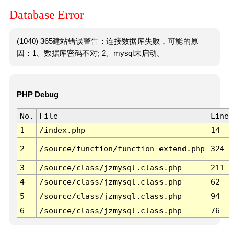
Database Error
(1040) 365建站错误警告：连接数据库失败，可能的原
因：1、数据库密码不对; 2、mysql未启动。
PHP Debug
No.
File
Line
1
/index.php
14
2
/source/function/function_extend.php
324
3
/source/class/jzmysql.class.php
211
4
/source/class/jzmysql.class.php
62
5
/source/class/jzmysql.class.php
94
6
/source/class/jzmysql.class.php
76