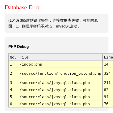
Database Error
(1040) 365建站错误警告：连接数据库失败，可能的原
因：1、数据库密码不对; 2、mysql未启动。
PHP Debug
No.
File
Line
1
/index.php
14
2
/source/function/function_extend.php
324
3
/source/class/jzmysql.class.php
211
4
/source/class/jzmysql.class.php
62
5
/source/class/jzmysql.class.php
94
6
/source/class/jzmysql.class.php
76