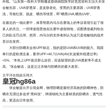
外线。”山东第一医科大学附庸皮肤病病院医学好意思容科主治大夫张
会敏先容，UVA穿透深，是皮肤老化、变黑的主要原因；UVB穿透
浅，导致红斑、脱皮、晒伤等情景，即“晒黑UVA,晒伤UVB”。
在最近的一场比赛中，体育明星内马尔在赛场上的争议表现引起了很
多人的关注。一些球迷指责他在比赛中虚假倒地，试图诱使裁判给自
己的队伍罚点球。然而，内马尔的支持者则认为这只是他敏锐的战术
意识在发挥。
大部分防晒衣会有UPF标志，指的是防UVA和UVB的能力。我国
奉行的是欧洲圭臬，要求UPF>40,T(UVA)AV(长波紫外线透过率)
<5%。“本色上UPF值没那么迫切，应该疑望的是UVA透射率不成太
高。”张会敏说，这是泛泛衣物与防晒衣的最大差异。
太平洋在线娱乐
伟大
皇冠hg86a
张会敏提出开云现金网，物理防晒是最经济高效的防晒神色，防
晒衣无谓过多追求“黑科技”，聘请锦纶为主要材质的防晒衣，透气性
高，更适合日常使用。