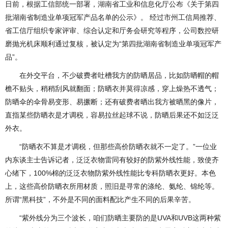
日前，根据工信部统一部署，湖南省工业和信息化厅公布《关于第四
批湖南省制造业单项冠军产品名单的公示》。 经过市州工信局推荐、
省工信厅组织专家评审、综合认定和厅务会研究等程序，公司数控研
磨抛光机床顺利通过复核，被认定为“第四批湖南省制造业单项冠军产
品”。
在外交平台，不少破费者吐槽我方的防晒居品，比如防晒帽的帽
檐不贴头，稍稍刮风就翻面；防晒衣并莫得凉感，穿上燥热不透气；
防晒伞的伞骨易变形、易撅断；还有破费者晒出我方被晒黑的像片，
直指某些防晒衣是才调税，容易拉丝起球不说，防晒后果还不如泛泛
外衣。
“防晒衣不算是才调税，但那些高价防晒衣就不一定了。”一位业
内东谈主士告诉记者，泛泛衣物雷同有较好的防紫外线性能，致使齐
心绪下，100%棉的泛泛衣物防紫外线性能比专科防晒衣更好。本色
上，这些高价防晒衣所用材质，照旧是寻常的涤纶、氨纶、锦纶等。
所谓“黑科技”，不外是不同的面料配比产生不同的后果辛苦。
“紫外线分为三个波长，咱们防晒主要防的是UVA和UVB这两种紫