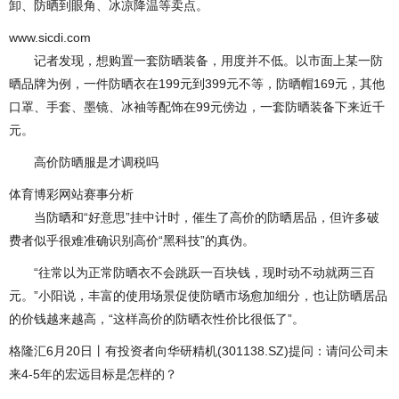
卸、防晒到眼角、冰凉降温等卖点。
www.sicdi.com
记者发现，想购置一套防晒装备，用度并不低。以市面上某一防
晒品牌为例，一件防晒衣在199元到399元不等，防晒帽169元，其他
口罩、手套、墨镜、冰袖等配饰在99元傍边，一套防晒装备下来近千
元。
高价防晒服是才调税吗
体育博彩网站赛事分析
当防晒和“好意思”挂中计时，催生了高价的防晒居品，但许多破
费者似乎很难准确识别高价“黑科技”的真伪。
“往常以为正常防晒衣不会跳跃一百块钱，现时动不动就两三百
元。”小阳说，丰富的使用场景促使防晒市场愈加细分，也让防晒居品
的价钱越来越高，“这样高价的防晒衣性价比很低了”。
格隆汇6月20日丨有投资者向华研精机(301138.SZ)提问：请问公司未
来4-5年的宏远目标是怎样的？