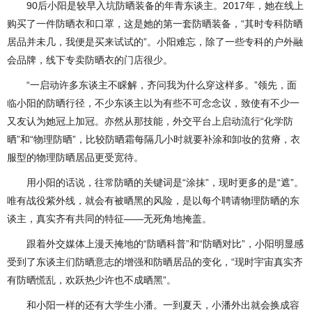
90后小阳是较早入坑防晒装备的年青东谈主。2017年，她在线上
购买了一件防晒衣和口罩，这是她的第一套防晒装备，“其时专科防晒
居品并未几，我便是买来试试的”。小阳难忘，除了一些专科的户外融
会品牌，线下专卖防晒衣的门店很少。
“一启动许多东谈主不睬解，齐问我为什么穿这样多。”领先，面
临小阳的防晒行径，不少东谈主以为有些不可念念议，致使有不少一
又友认为她冠上加冠。亦然从那技能，外交平台上启动流行“化学防
晒”和“物理防晒”，比较防晒霜每隔几小时就要补涂和卸妆的贫瘠，衣
服型的物理防晒居品更受宽待。
用小阳的话说，往常防晒的关键词是“涂抹”，现时更多的是“遮”。
唯有战役紫外线，就会有被晒黑的风险，是以每个聘请物理防晒的东
谈主，真实齐有共同的特征——无死角地掩盖。
跟着外交媒体上漫天掩地的“防晒科普”和“防晒对比”，小阳明显感
受到了东谈主们防晒意志的增强和防晒居品的变化，“现时宇宙真实齐
有防晒慌乱，欢跃热少许也不成晒黑”。
和小阳一样的还有大学生小潘。一到夏天，小潘外出就会换成容