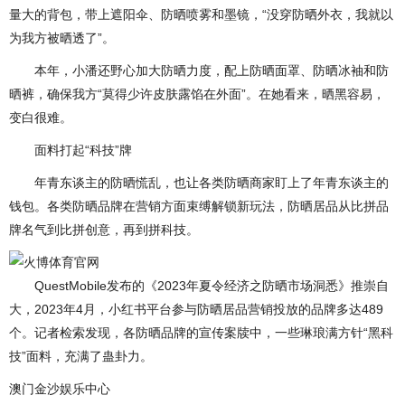
量大的背包，带上遮阳伞、防晒喷雾和墨镜，“没穿防晒外衣，我就以
为我方被晒透了”。
本年，小潘还野心加大防晒力度，配上防晒面罩、防晒冰袖和防
晒裤，确保我方“莫得少许皮肤露馅在外面”。在她看来，晒黑容易，
变白很难。
面料打起“科技”牌
年青东谈主的防晒慌乱，也让各类防晒商家盯上了年青东谈主的
钱包。各类防晒品牌在营销方面束缚解锁新玩法，防晒居品从比拼品
牌名气到比拼创意，再到拼科技。
QuestMobile发布的《2023年夏令经济之防晒市场洞悉》推崇自
大，2023年4月，小红书平台参与防晒居品营销投放的品牌多达489
个。记者检索发现，各防晒品牌的宣传案牍中，一些琳琅满方针“黑科
技”面料，充满了蛊卦力。
澳门金沙娱乐中心