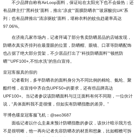
不少品牌自称有AirLoop面料，保证站在太阳光下也不会燥热；还
有品牌主打“黑科技”面料，推出“凉皮”“面膜防晒衣”“玻尿酸抗UA”系
列；也有品牌推出“清凉驱蚊”面料，堪称衣料的蚊虫趋避率高达
97.06%。
在济南几家市场内，记者拜谒了部分售卖防晒居品的店铺发现，
防晒衣真实齐排列在最显眼的位置，防晒帽、眼镜、口罩等防晒配饰
也占据了绝大部分货架，不少居品打出了“科技防晒面料”“顿然防
晒”“UPF100+,不怕水洗”的告白宣传。
皇冠客服真的假的
记者看到，多半防晒衣的面料身分为不同比例的棉纶、氨纶、聚
酯纤维，在宣传中齐自负UPF50+的要求，还有些品牌高达
UPF100+。当记者参议该防晒面料与泛泛面料有何不同期，一位伙计
说，“具体面料我不是很懂，但如实有防晒指数的差异。”
平博色碟皇冠客服飞机：@seo3687
面临记者以什么圭臬来预计防晒指数的参议，该伙计暗示我方也
不是很明晰，他一再向记者先容防晒衣的材质和想象，比如帽檐可拆