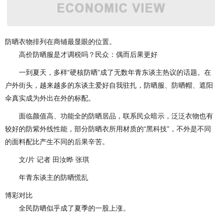
防晒衣物排列在商铺最显眼的位置。
高价防晒服是才调税吗？民众：偶而后果更好
一到夏天，多样“硬核防晒”成了无数年青东谈主热议的话题。在
户外街头，越来越多的东谈主爱好自我驻扎，防晒服、防晒帽、遮阳
伞真实成为外出在外的标配。
面临颜值高、功能全的防晒居品，联系民众暗示，泛泛衣物也有
较好的防紫外线性能，部分防晒衣所用材质的“黑科技”，不外是不同
的面料配比产生不同的后果辛苦。
文/片 记者 田汝晔 张琪
年青东谈主的防晒慌乱
博彩对比
全民防晒似乎成了夏季的一股上涨。