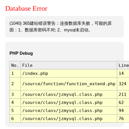
Database Error
(1040) 365建站错误警告：连接数据库失败，可能的原
因：1、数据库密码不对; 2、mysql未启动。
PHP Debug
No.
File
Line
1
/index.php
14
2
/source/function/function_extend.php
324
3
/source/class/jzmysql.class.php
211
4
/source/class/jzmysql.class.php
62
5
/source/class/jzmysql.class.php
94
6
/source/class/jzmysql.class.php
76