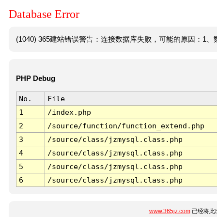
Database Error
(1040) 365建站错误警告：连接数据库失败，可能的原因：1、数
PHP Debug
No.
File
1
/index.php
2
/source/function/function_extend.php
3
/source/class/jzmysql.class.php
4
/source/class/jzmysql.class.php
5
/source/class/jzmysql.class.php
6
/source/class/jzmysql.class.php
www.365jz.com
已经将此