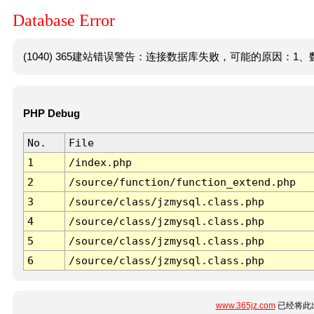
Database Error
(1040) 365建站错误警告：连接数据库失败，可能的原因：1、数
PHP Debug
No.
File
1
/index.php
2
/source/function/function_extend.php
3
/source/class/jzmysql.class.php
4
/source/class/jzmysql.class.php
5
/source/class/jzmysql.class.php
6
/source/class/jzmysql.class.php
www.365jz.com
已经将此