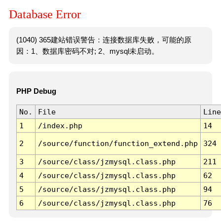
Database Error
(1040) 365建站错误警告：连接数据库失败，可能的原
因：1、数据库密码不对; 2、mysql未启动。
PHP Debug
No.
File
Line
1
/index.php
14
2
/source/function/function_extend.php
324
3
/source/class/jzmysql.class.php
211
4
/source/class/jzmysql.class.php
62
5
/source/class/jzmysql.class.php
94
6
/source/class/jzmysql.class.php
76