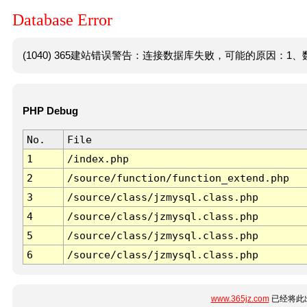
Database Error
(1040) 365建站错误警告：连接数据库失败，可能的原因：1、数
PHP Debug
No.
File
1
/index.php
2
/source/function/function_extend.php
3
/source/class/jzmysql.class.php
4
/source/class/jzmysql.class.php
5
/source/class/jzmysql.class.php
6
/source/class/jzmysql.class.php
www.365jz.com
已经将此