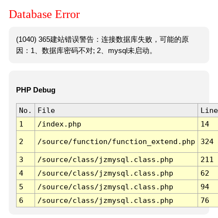
Database Error
(1040) 365建站错误警告：连接数据库失败，可能的原
因：1、数据库密码不对; 2、mysql未启动。
PHP Debug
No.
File
Line
1
/index.php
14
2
/source/function/function_extend.php
324
3
/source/class/jzmysql.class.php
211
4
/source/class/jzmysql.class.php
62
5
/source/class/jzmysql.class.php
94
6
/source/class/jzmysql.class.php
76