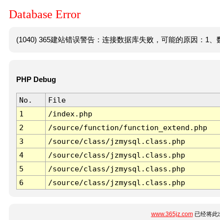
Database Error
(1040) 365建站错误警告：连接数据库失败，可能的原因：1、数
PHP Debug
No.
File
1
/index.php
2
/source/function/function_extend.php
3
/source/class/jzmysql.class.php
4
/source/class/jzmysql.class.php
5
/source/class/jzmysql.class.php
6
/source/class/jzmysql.class.php
www.365jz.com
已经将此