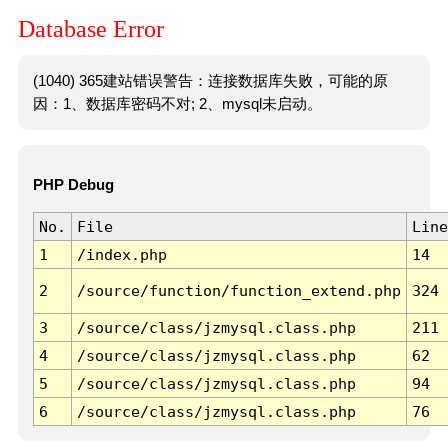
Database Error
(1040) 365建站错误警告：连接数据库失败，可能的原
因：1、数据库密码不对; 2、mysql未启动。
PHP Debug
No.
File
Line
1
/index.php
14
2
/source/function/function_extend.php
324
3
/source/class/jzmysql.class.php
211
4
/source/class/jzmysql.class.php
62
5
/source/class/jzmysql.class.php
94
6
/source/class/jzmysql.class.php
76